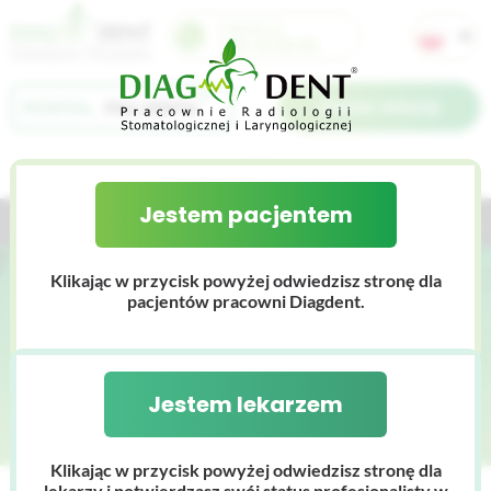
Infolinia:
733 70 90 90
Umów wizytę
Jestem pacjentem
Jestem lekarzem
Jestem pacjentem
O nas
Klikając w przycisk powyżej odwiedzisz stronę dla
Dlaczego Diagdent
Cennik
pacjentów pracowni Diagdent.
Perforacja korzenia mezjalnego
Galeria zdjęć
Zespół
zęba 36
Wyniki badań
Certyfikaty
Jestem lekarzem
Baza wiedzy
Nasz sprzęt
Klikając w przycisk powyżej odwiedzisz stronę dla
lekarzy i potwierdzasz swój status profesjonalisty w