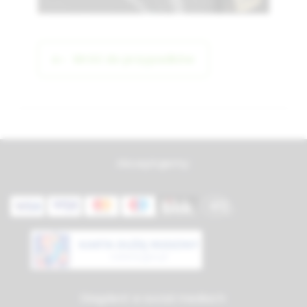
Wróć do przypadków
Akceptujemy:
Diagdent w social mediach: