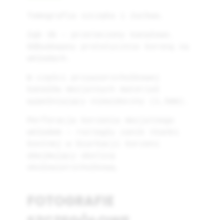
Tomografia szczęka i żuchwa.
Ząb 36 – przeleczony kanałowo.
Odbudowany protetycznie koroną na
wkładach.
W części przywierzchołkowej
kanałów mezjalnych materiał
wypełniający niewidoczny (1,5mm).
Perforacja korzenia mezjalnego
wkładem – rozległy zanik tkanki
kostnej w biurkacji korzeni
obejmujący okolicę
okołowierzchołkową.
FOTOGRAFIE