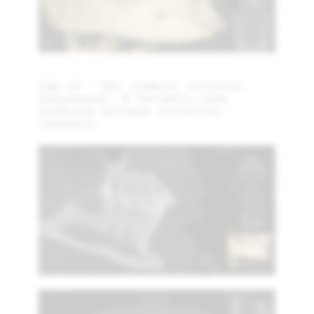
Ząb 44 - bez znamion leczenia
kanałowego. W korzeniu zęba
widoczna pionowa szczelina
złamania.