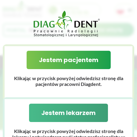
Infolinia:
733 70 90 90
Umów wizytę
Jestem pacjentem
Jestem lekarzem
Jestem pacjentem
O nas
Klikając w przycisk powyżej odwiedzisz stronę dla
Dlaczego Diagdent
Cennik
pacjentów pracowni Diagdent.
Galeria zdjęć
Zespół
Złamanie żuchwy
Wyniki badań
Certyfikaty
Jestem lekarzem
Baza wiedzy
Nasz sprzęt
Klikając w przycisk powyżej odwiedzisz stronę dla
lekarzy i potwierdzasz swój status profesjonalisty w