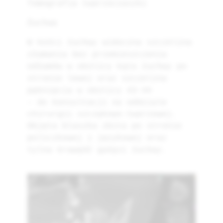
Tomografia twarzoczaszki
Żuchwa
W kości żuchwy widoczna szczelina
złamania bez przemieszczenia
odłamów w okolicy kąta żuchwy po
stronie lewej oraz szczelina
pęknięcia w okolicy 43-44
– do konsultacji na oddziale
chirurgii szczękowo-twarzowej.
Objęta blaszka zbita po stronie
policzkowej i językowej oraz
tylna krawędź gałęzi żuchwy.