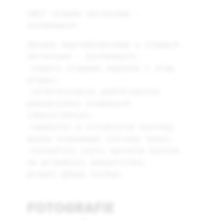
CBCT stawów skroniowo –
żuchwowych.
Zmiany zwyrodnieniowe w stawach
skroniowo – żuchwowych:
-szpara stawowa zwężona ( staw
prawy),
-sklerotyzacja podchrzęstna
powierzchni stawowych
(obustronnie),
-nadżerki w strukturze kostnej
guzka stawowego (strona lewa),
-osteofity czyli wyrośla kostne
na przedniej powierzchni
prawej głowy żuchwy.
FOTOGRAFIE