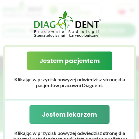
Infolinia:
733 70 90 90
Umów wizytę
Jestem pacjentem
Jestem lekarzem
Jestem pacjentem
O nas
Klikając w przycisk powyżej odwiedzisz stronę dla
Dlaczego Diagdent
Cennik
pacjentów pracowni Diagdent.
Zmiany zwyrodnieniowe stawu
Galeria zdjęć
Zespół
szczękowo-żuchwowego
Wyniki badań
Certyfikaty
Jestem lekarzem
Baza wiedzy
Nasz sprzęt
Klikając w przycisk powyżej odwiedzisz stronę dla
lekarzy i potwierdzasz swój status profesjonalisty w