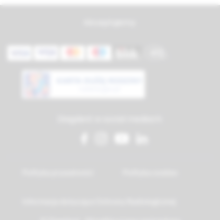
Akceptujemy:
Diagdent w social mediach:
Polityka prywatności
Polityka cookies
Informacja dotycząca Ochrony Radiologicznej