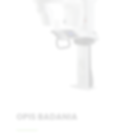
Łódź
Warszawa
Wrocław
OPIS BADANIA